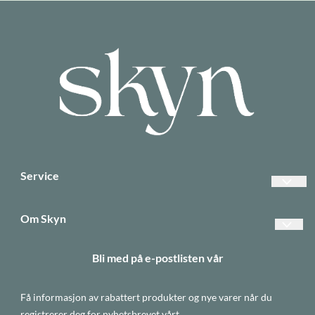
Service
Vanlige spørsmål
Om Skyn
Betalinger
Forsendelse og retur
Bli med på e-postlisten vår
Frakt
Betaling
Returer
Få informasjon av rabattert produkter og nye varer når du
Personvern
Informasjonskapsler
registrerer deg for nyhetsbrevet vårt