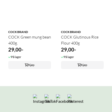
COCK BRAND
COCK BRAND
COCK Green mung bean
COCK Glutinous Rice
400g.
Flour 400g
29,00-
29,00-
På lager
På lager
Kjøp
Kjøp
Følg oss på Instagram
Følg oss på TikTok
Følg oss på Facebook
Følg oss på Pintere