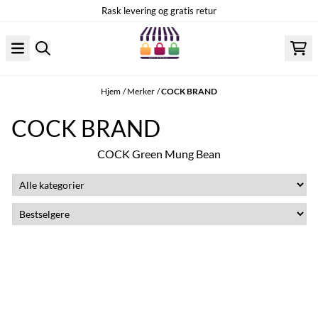
Hopp til innhold
Rask levering og gratis retur
Hjem
/
Merker
/
COCK BRAND
COCK BRAND
COCK Green Mung Bean