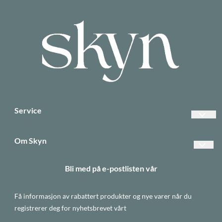
Service
Vanlige spørsmål
Om Skyn
Betalinger
Forsendelse og retur
Bli med på e-postlisten vår
Frakt
Betaling
Returer
Få informasjon av rabattert produkter og nye varer når du
Personvern
Informasjonskapsler
registrerer deg for nyhetsbrevet vårt
Om oss