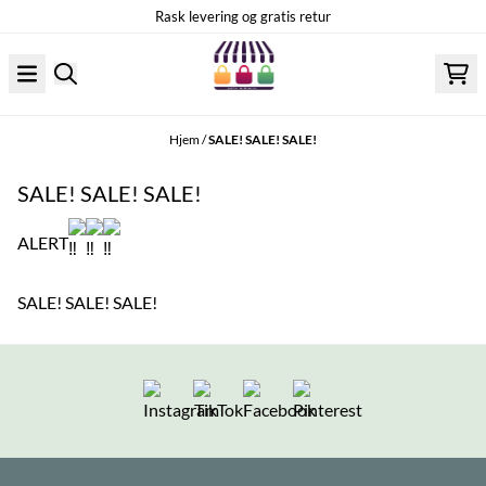
Hopp til innhold
Rask levering og gratis retur
Hjem
/
SALE! SALE! SALE!
SALE! SALE! SALE!
ALERT
SALE! SALE! SALE!
Følg oss på Instagram
Følg oss på TikTok
Følg oss på Facebook
Følg oss på Pintere