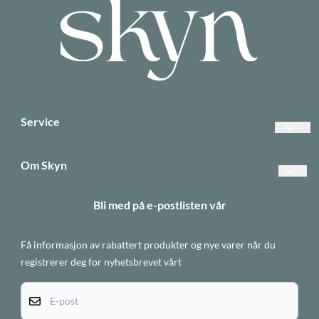
Service
Vanlige spørsmål
Om Skyn
Betalinger
Forsendelse og retur
Bli med på e-postlisten vår
Frakt
Betaling
Returer
Få informasjon av rabattert produkter og nye varer når du
Personvern
Informasjonskapsler
registrerer deg for nyhetsbrevet vårt
Om oss
E-post
Salgsbetingelser