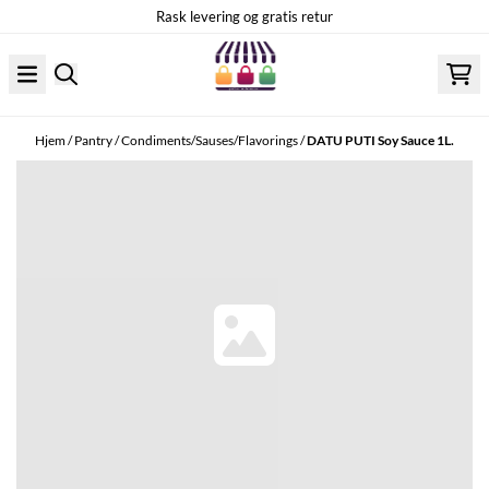
Hopp til innhold
Rask levering og gratis retur
Hjem
/
Pantry
/
Condiments/Sauses/Flavorings
/
DATU PUTI Soy Sauce 1L.