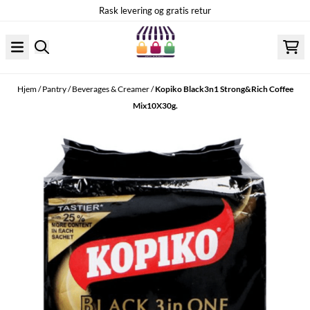
Hopp til innhold
Rask levering og gratis retur
Hjem
/
Pantry
/
Beverages & Creamer
/
Kopiko Black3n1 Strong&Rich Coffee
Mix10X30g.