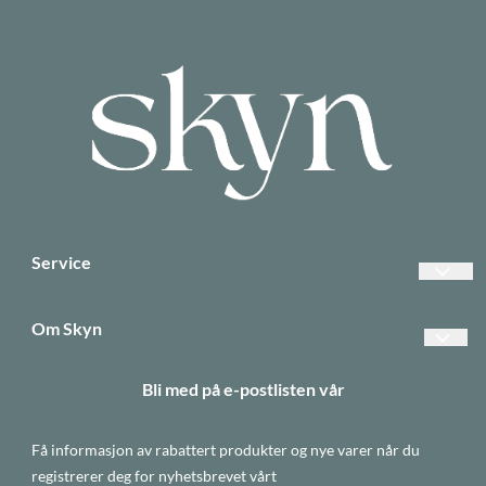
Service
Vanlige spørsmål
Om Skyn
Betalinger
Forsendelse og retur
Bli med på e-postlisten vår
Frakt
Betaling
Returer
Få informasjon av rabattert produkter og nye varer når du
Personvern
Informasjonskapsler
registrerer deg for nyhetsbrevet vårt