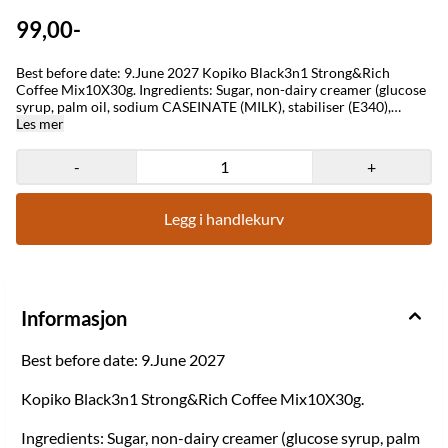
99,00-
Best before date: 9.June 2027 Kopiko Black3n1 Strong&Rich
Coffee Mix10X30g. Ingredients: Sugar, non-dairy creamer (glucose
syrup, palm oil, sodium CASEINATE (MILK), stabiliser (E340),
emulsifier (E471), anti-caking agent (E551), milk flavour), instant
Les mer
coffee, salt. Storage conditions: store cool and dry. Need a good
pick-me-up to keep you going all day? This instant coffee mix will
-
+
help you wake up for sure.
Legg i handlekurv
Informasjon
Best before date: 9.June 2027
Kopiko Black3n1 Strong&Rich Coffee Mix10X30g.
Ingredients: Sugar, non-dairy creamer (glucose syrup, palm