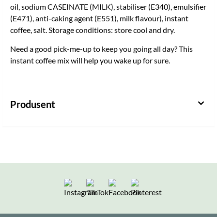
oil, sodium CASEINATE (MILK), stabiliser (E340), emulsifier
(E471), anti-caking agent (E551), milk flavour), instant
coffee, salt. Storage conditions: store cool and dry.
Need a good pick-me-up to keep you going all day? This
instant coffee mix will help you wake up for sure.
Produsent
Følg oss på Instagram
Følg oss på TikTok
Følg oss på Facebook
Følg oss på Pintere