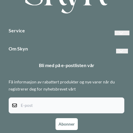
Service
Vanlige spørsmål
Om Skyn
Betalinger
Forsendelse og retur
Bli med på e-postlisten vår
Frakt
Betaling
Returer
Få informasjon av rabattert produkter og nye varer når du
Personvern
Informasjonskapsler
registrerer deg for nyhetsbrevet vårt
Om oss
E-post
Salgsbetingelser
Abonner