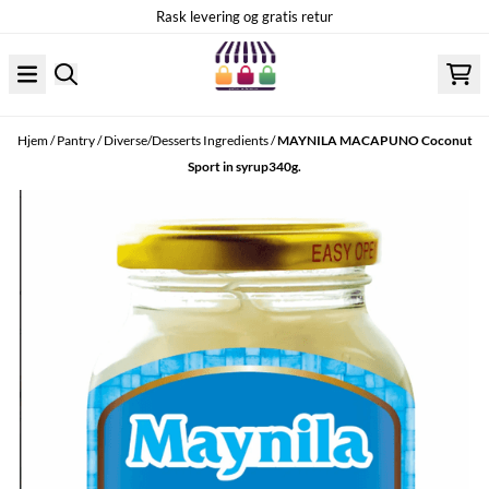
Hopp til innhold
Rask levering og gratis retur
Hjem
/
Pantry
/
Diverse/Desserts Ingredients
/
MAYNILA MACAPUNO Coconut
Sport in syrup340g.