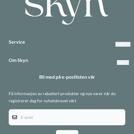
Service
Vanlige spørsmål
Om Skyn
Betalinger
Forsendelse og retur
Bli med på e-postlisten vår
Frakt
Betaling
Returer
Få informasjon av rabattert produkter og nye varer når du
Personvern
Informasjonskapsler
registrerer deg for nyhetsbrevet vårt
Om oss
E-post
Salgsbetingelser